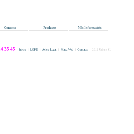
Contacta
Producto
Más Información
4 35 45
|
Inicio
|
LOPD
|
Aviso Legal
|
Mapa Web
|
Contacta
|
2012 Urbale SL