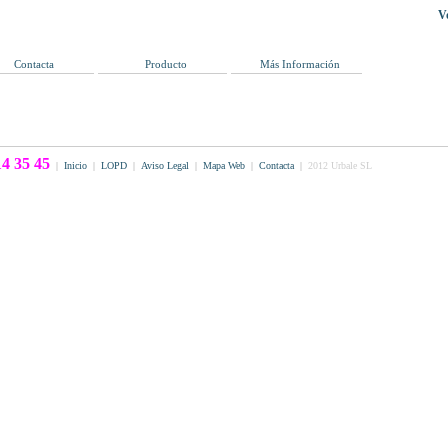
V
Contacta
Producto
Más Información
4 35 45
|
Inicio
|
LOPD
|
Aviso Legal
|
Mapa Web
|
Contacta
|
2012 Urbale SL